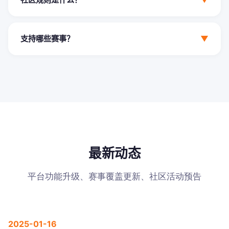
支持哪些赛事？
▼
最新动态
平台功能升级、赛事覆盖更新、社区活动预告
2025-01-16