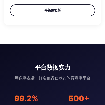
升级终极版
平台数据实力
用数字说话，打造值得信赖的体育赛事平台
99.2%
500+