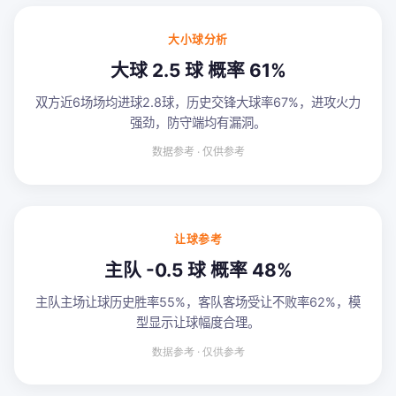
大小球分析
大球 2.5 球 概率 61%
双方近6场场均进球2.8球，历史交锋大球率67%，进攻火力
强劲，防守端均有漏洞。
数据参考 · 仅供参考
让球参考
主队 -0.5 球 概率 48%
主队主场让球历史胜率55%，客队客场受让不败率62%，模
型显示让球幅度合理。
数据参考 · 仅供参考