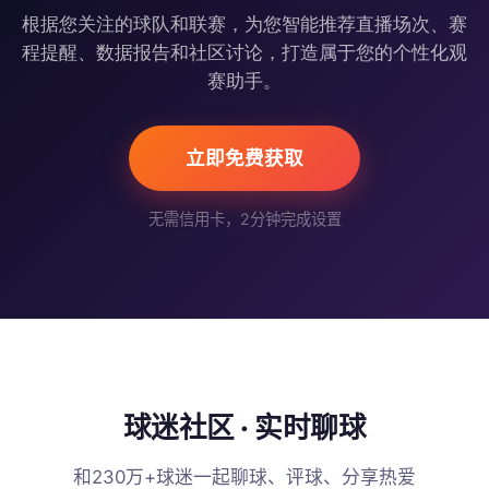
根据您关注的球队和联赛，为您智能推荐直播场次、赛
程提醒、数据报告和社区讨论，打造属于您的个性化观
赛助手。
立即免费获取
无需信用卡，2分钟完成设置
球迷社区 · 实时聊球
和230万+球迷一起聊球、评球、分享热爱