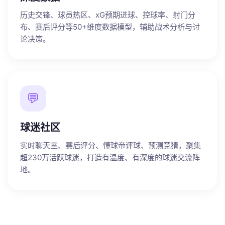
历史交锋、球员热区、xG预期进球、控球率、射门分
布、赛后评分等50+维度数据模型，辅助战术分析与讨
论决策。
💬
球迷社区
实时聊天室、赛后评分、懂球帝评球、预测竞猜，聚集
超230万活跃球迷，打造有温度、有深度的球迷交流阵
地。