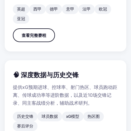
英超
西甲
德甲
意甲
法甲
欧冠
亚冠
查看完整赛程
🧠 深度数据与历史交锋
提供xG预期进球、控球率、射门热区、球员跑动距
离、传球成功率等进阶数据，以及近10场交锋记
录、同主客战绩分析，辅助战术研判。
历史交锋
球员数据
xG模型
热区图
赛后评分