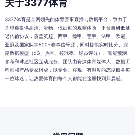
关于3377体育
3377体育是全网领先的体育赛事直播与数据平台，致力于
为球迷提供高清、流畅、低延迟的观赛体验。平台自研低延
迟传输协议，覆盖英超、西甲、德甲、意甲、法甲、欧冠、
亚冠及国家队等500+赛事信号源，同时提供实时比分、深
度数据模型（xG、热区、控球率、球员评分）、智能预测
参考和球迷社区互动服务。团队由资深体育媒体人、数据工
程师和产品专家组成，以专业、客观、有温度的态度服务每
一位球迷，让热爱体育的每个人都能在这里找到归属感。