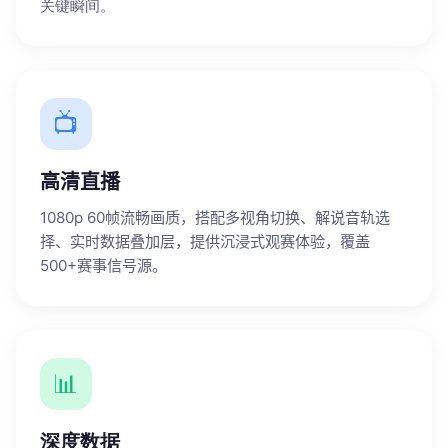
关键瞬间。
📺
高清直播
1080p 60帧流畅画质，搭配多视角切换、解说音轨选
择、实时数据叠加层，提供沉浸式观赛体验，覆盖
500+赛事信号源。
📊
深度数据