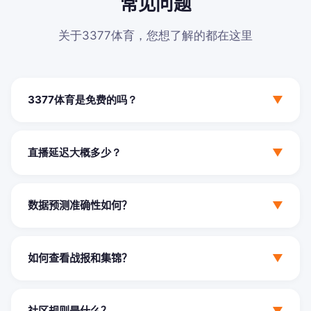
常见问题
关于3377体育，您想了解的都在这里
3377体育是免费的吗？
▼
直播延迟大概多少？
▼
数据预测准确性如何？
▼
如何查看战报和集锦？
▼
社区规则是什么？
▼