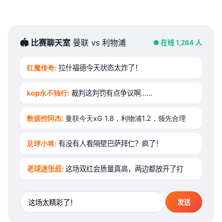
🏟️ 比赛聊天室
曼联 vs 利物浦
● 在线 1,284 人
红魔传奇:
拉什福德今天状态太炸了！
kop永不独行:
裁判这判罚有点争议啊……
数据控阿杰:
曼联今天xG 1.8，利物浦1.2，领先合理
足球小将:
有没有人看隔壁巴萨拜仁？疯了！
老球迷张叔:
这场双红会质量真高，两边都放开了打
发送