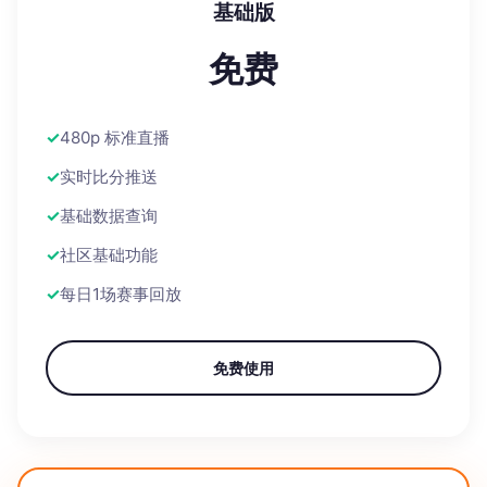
基础版
免费
480p 标准直播
实时比分推送
基础数据查询
社区基础功能
每日1场赛事回放
免费使用