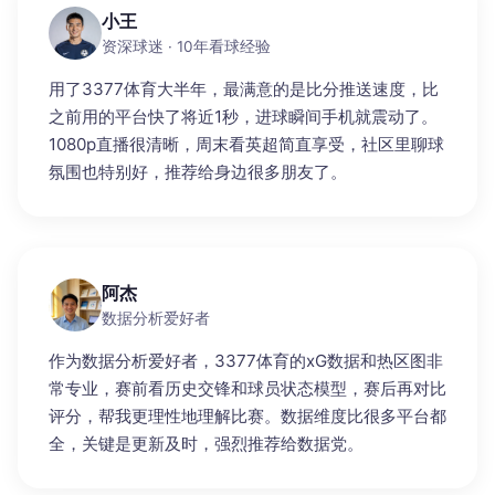
小王
资深球迷 · 10年看球经验
用了3377体育大半年，最满意的是比分推送速度，比
之前用的平台快了将近1秒，进球瞬间手机就震动了。
1080p直播很清晰，周末看英超简直享受，社区里聊球
氛围也特别好，推荐给身边很多朋友了。
阿杰
数据分析爱好者
作为数据分析爱好者，3377体育的xG数据和热区图非
常专业，赛前看历史交锋和球员状态模型，赛后再对比
评分，帮我更理性地理解比赛。数据维度比很多平台都
全，关键是更新及时，强烈推荐给数据党。