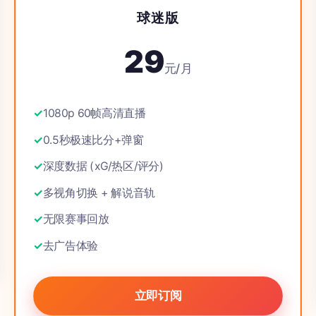
球迷版
29
元/月
1080p 60帧高清直播
0.5秒极速比分+弹窗
深度数据 (xG/热区/评分)
多视角切换 + 解说音轨
无限赛事回放
去广告体验
立即订阅