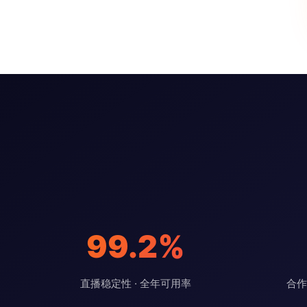
99.2%
直播稳定性 · 全年可用率
合作