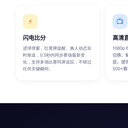
⚡
📺
闪电比分
高清
进球弹窗、红黄牌提醒、换人动态实
1080
时推送，0.5秒内同步赛场最新变
切换、
化，支持多场比赛同屏追踪，不错过
层，提
任何关键瞬间。
500+