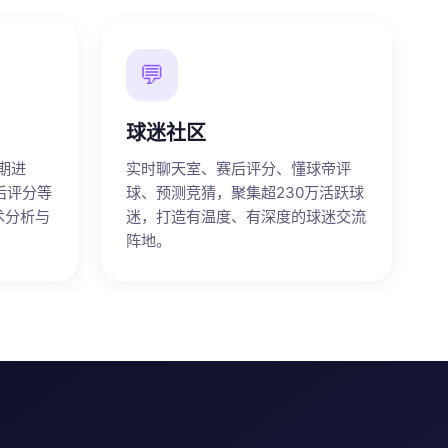
💬
球迷社区
期进
实时聊天室、赛后评分、懂球帝评
后评分等
球、预测竞猜，聚集超230万活跃球
术分析与
迷，打造有温度、有深度的球迷交流
阵地。