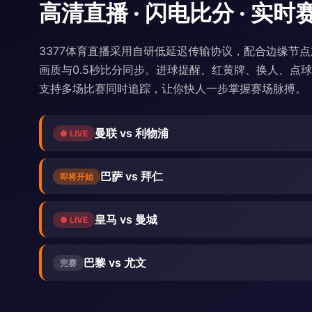
高清直播 · 闪电比分 · 实时
3377体育直播采用自研低延迟传输协议，配合边缘节点加
画质与0.5秒比分同步。进球提醒、红黄牌、换人、点
支持多场比赛同时追踪，让你快人一步掌握赛场脉搏。
曼联 vs 利物浦
● LIVE
巴萨 vs 拜仁
即将开始
皇马 vs 曼城
● LIVE
巴黎 vs 尤文
完赛