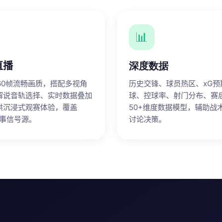
📊
直播
深度数据
p 60帧流畅画质，搭配多视角
历史交锋、球员热区、xG预
解说音轨选择、实时数据叠加
球、控球率、射门分布、赛
供沉浸式观赛体验，覆盖
50+维度数据模型，辅助战
赛事信号源。
讨论决策。