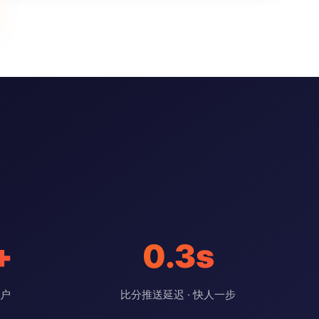
+
0.3s
用户
比分推送延迟 · 快人一步