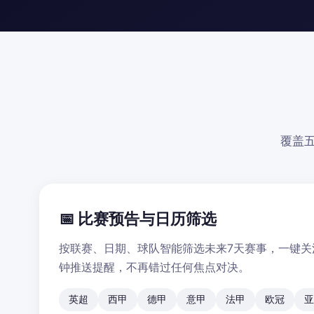
覆盖
📅 比赛预告与日历筛选
按联赛、日期、球队智能筛选未来7天赛事，一键关
钟推送提醒，不再错过任何焦点对决。
英超
西甲
德甲
意甲
法甲
欧冠
亚