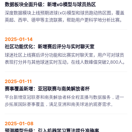
数据板块全面升级：新增xG模型与球员热区
深度数据模块上线预期进球(xG)模型和球员跑动热区图，覆盖
英超、西甲、德甲等主流联赛，帮助用户更科学地分析比赛。
2025-01-14
社区功能优化：新增赛后评分与实时聊天室
球迷社区上线赛后评分功能和比赛实时聊天室，用户可对球员
表现打分并与其他球迷实时互动，在线人数峰值突破2,800人。
2025-01-11
赛事覆盖新增：亚冠联赛与南美解放者杯
平台新增亚冠联赛和南美解放者杯全程直播与数据服务，进一
步拓展国际赛事覆盖，满足亚洲和南美球迷的观赛需求。
2025-01-08
预测模型升级：引入机器学习算法提升准确率