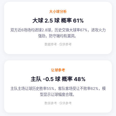
大小球分析
大球 2.5 球 概率 61%
双方近6场场均进球2.8球，历史交锋大球率67%，进攻火力
强劲，防守端均有漏洞。
数据参考 · 仅供参考
让球参考
主队 -0.5 球 概率 48%
主队主场让球历史胜率55%，客队客场受让不败率62%，模
型显示让球幅度合理。
数据参考 · 仅供参考