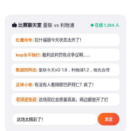
🏟️ 比赛聊天室
曼联 vs 利物浦
● 在线 1,284 人
红魔传奇:
拉什福德今天状态太炸了！
kop永不独行:
裁判这判罚有点争议啊……
数据控阿杰:
曼联今天xG 1.8，利物浦1.2，领先合理
足球小将:
有没有人看隔壁巴萨拜仁？疯了！
老球迷张叔:
这场双红会质量真高，两边都放开了打
发送