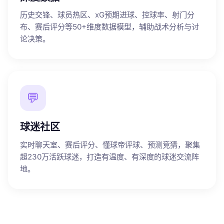
历史交锋、球员热区、xG预期进球、控球率、射门分
布、赛后评分等50+维度数据模型，辅助战术分析与讨
论决策。
💬
球迷社区
实时聊天室、赛后评分、懂球帝评球、预测竞猜，聚集
超230万活跃球迷，打造有温度、有深度的球迷交流阵
地。