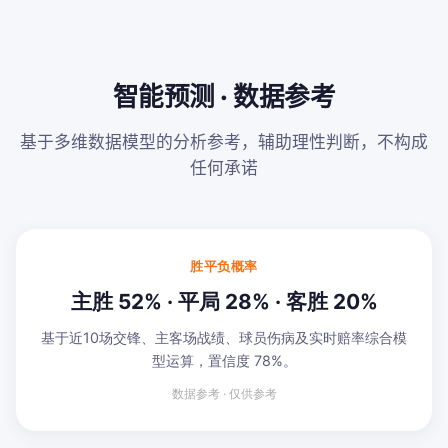
智能预测 · 数据参考
基于多维数据模型的分析参考，辅助理性判断，不构成
任何承诺
胜平负概率
主胜 52% · 平局 28% · 客胜 20%
基于近10场交锋、主客场战绩、球员伤病及实时赔率综合模
型运算，置信度 78%。
数据参考 · 仅供参考