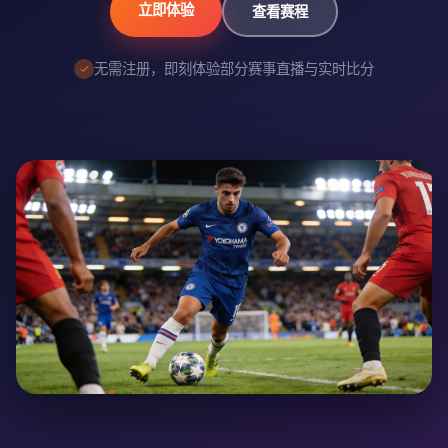
立即体验
查看赛程
无需注册，即刻体验部分赛事直播与实时比分