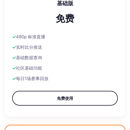
基础版
免费
480p 标准直播
实时比分推送
基础数据查询
社区基础功能
每日1场赛事回放
免费使用