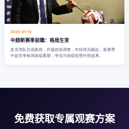
2025-01-12
中超新赛季前瞻：格局生变
多支球队完成换帅，外援政策调整，年轻球员崛起，新赛季
中超竞争格局面临重塑，争冠与保级形势扑朔迷离。
免费获取专属观赛方案