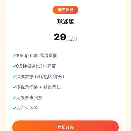
最受欢迎
球迷版
29
元/月
1080p 60帧高清直播
0.5秒极速比分+弹窗
深度数据 (xG/热区/评分)
多视角切换 + 解说音轨
无限赛事回放
去广告体验
立即订阅