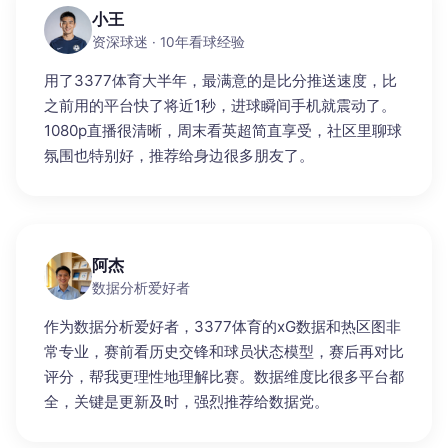
小王
资深球迷 · 10年看球经验
用了3377体育大半年，最满意的是比分推送速度，比
之前用的平台快了将近1秒，进球瞬间手机就震动了。
1080p直播很清晰，周末看英超简直享受，社区里聊球
氛围也特别好，推荐给身边很多朋友了。
阿杰
数据分析爱好者
作为数据分析爱好者，3377体育的xG数据和热区图非
常专业，赛前看历史交锋和球员状态模型，赛后再对比
评分，帮我更理性地理解比赛。数据维度比很多平台都
全，关键是更新及时，强烈推荐给数据党。