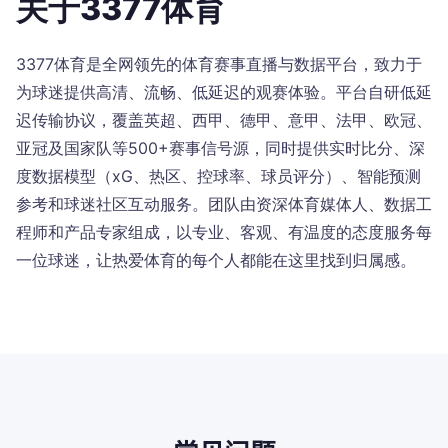
关于3377体育
3377体育是全网领先的体育赛事直播与数据平台，致力于
为球迷提供高清、流畅、低延迟的观赛体验。平台自研低延
迟传输协议，覆盖英超、西甲、德甲、意甲、法甲、欧冠、
亚冠及国家队等500+赛事信号源，同时提供实时比分、深
度数据模型（xG、热区、控球率、球员评分）、智能预测
参考和球迷社区互动服务。团队由资深体育媒体人、数据工
程师和产品专家组成，以专业、客观、有温度的态度服务每
一位球迷，让热爱体育的每个人都能在这里找到归属感。