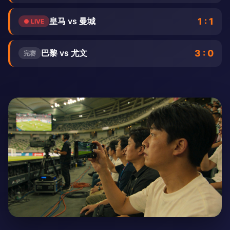
1 : 1
皇马 vs 曼城
● LIVE
3 : 0
巴黎 vs 尤文
完赛