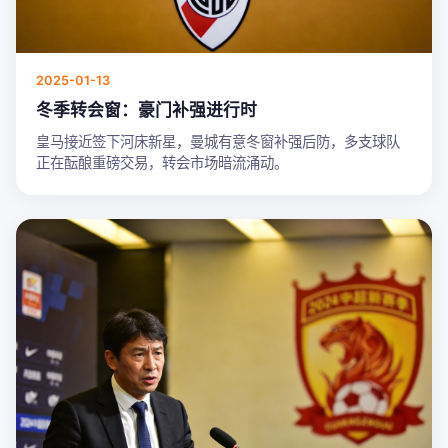
2025-01-13
冬季转会窗：豪门补强进行时
皇马接近签下河床新星，曼城有意冬窗补强后防，多支球队
正在酝酿重磅交易，转会市场暗流涌动。