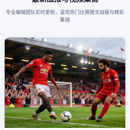
专业编辑团队实时更新，呈现热门比赛图文战报与精彩
集锦