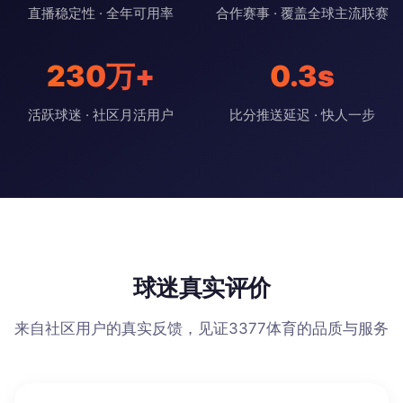
直播稳定性 · 全年可用率
合作赛事 · 覆盖全球主流联赛
230万+
0.3s
活跃球迷 · 社区月活用户
比分推送延迟 · 快人一步
球迷真实评价
来自社区用户的真实反馈，见证3377体育的品质与服务