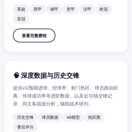
英超
西甲
德甲
意甲
法甲
欧冠
亚冠
查看完整赛程
🧠 深度数据与历史交锋
提供xG预期进球、控球率、射门热区、球员跑动距
离、传球成功率等进阶数据，以及近10场交锋记
录、同主客战绩分析，辅助战术研判。
历史交锋
球员数据
xG模型
热区图
赛后评分