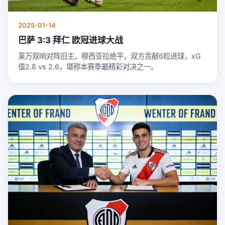
2025-01-14
巴萨 3:3 拜仁 欧冠进球大战
莱万双响对阵旧主，穆西亚拉绝平，双方贡献6粒进球，xG
值2.8 vs 2.6，堪称本赛季最精彩对决之一。