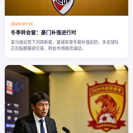
2025-01-13
冬季转会窗：豪门补强进行时
皇马接近签下河床新星，曼城有意冬窗补强后防，多支球队
正在酝酿重磅交易，转会市场暗流涌动。