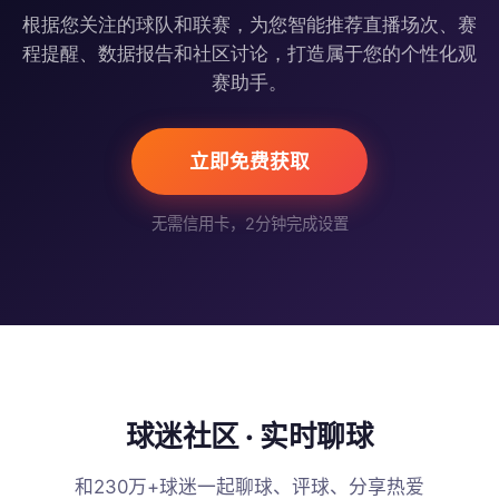
根据您关注的球队和联赛，为您智能推荐直播场次、赛
程提醒、数据报告和社区讨论，打造属于您的个性化观
赛助手。
立即免费获取
无需信用卡，2分钟完成设置
球迷社区 · 实时聊球
和230万+球迷一起聊球、评球、分享热爱