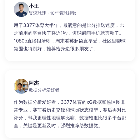
小王
资深球迷 · 10年看球经验
用了3377体育大半年，最满意的是比分推送速度，比
之前用的平台快了将近1秒，进球瞬间手机就震动了。
1080p直播很清晰，周末看英超简直享受，社区里聊球
氛围也特别好，推荐给身边很多朋友了。
阿杰
数据分析爱好者
作为数据分析爱好者，3377体育的xG数据和热区图非
常专业，赛前看历史交锋和球员状态模型，赛后再对比
评分，帮我更理性地理解比赛。数据维度比很多平台都
全，关键是更新及时，强烈推荐给数据党。