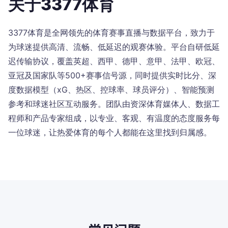
关于3377体育
3377体育是全网领先的体育赛事直播与数据平台，致力于
为球迷提供高清、流畅、低延迟的观赛体验。平台自研低延
迟传输协议，覆盖英超、西甲、德甲、意甲、法甲、欧冠、
亚冠及国家队等500+赛事信号源，同时提供实时比分、深
度数据模型（xG、热区、控球率、球员评分）、智能预测
参考和球迷社区互动服务。团队由资深体育媒体人、数据工
程师和产品专家组成，以专业、客观、有温度的态度服务每
一位球迷，让热爱体育的每个人都能在这里找到归属感。