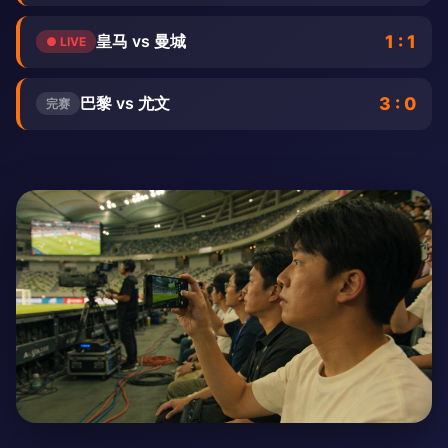
1 : 1
皇马 vs 曼城
● LIVE
3 : 0
巴黎 vs 尤文
完赛