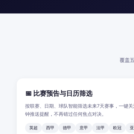
覆盖
📅 比赛预告与日历筛选
按联赛、日期、球队智能筛选未来7天赛事，一键关
钟推送提醒，不再错过任何焦点对决。
英超
西甲
德甲
意甲
法甲
欧冠
亚