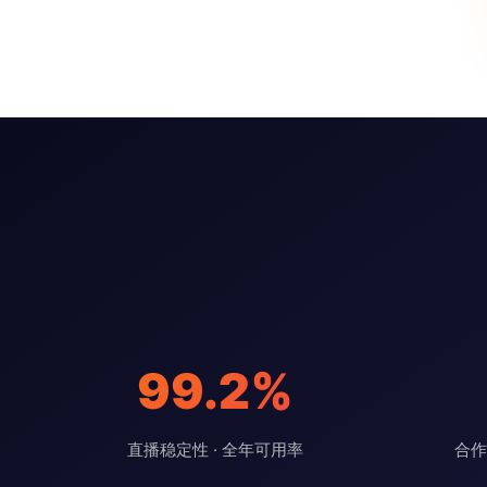
99.2%
直播稳定性 · 全年可用率
合作