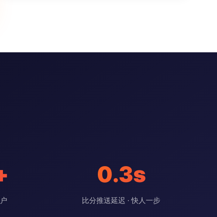
+
0.3s
用户
比分推送延迟 · 快人一步