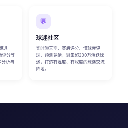
💬
球迷社区
期进
实时聊天室、赛后评分、懂球帝评
后评分等
球、预测竞猜，聚集超230万活跃球
术分析与
迷，打造有温度、有深度的球迷交流
阵地。