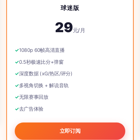
球迷版
29
元/月
1080p 60帧高清直播
0.5秒极速比分+弹窗
深度数据 (xG/热区/评分)
多视角切换 + 解说音轨
无限赛事回放
去广告体验
立即订阅