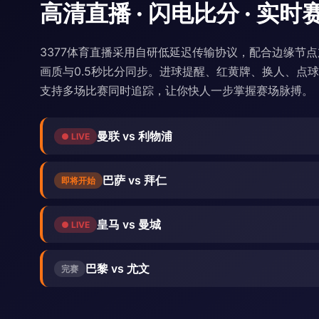
高清直播 · 闪电比分 · 实时
3377体育直播采用自研低延迟传输协议，配合边缘节点加
画质与0.5秒比分同步。进球提醒、红黄牌、换人、点
支持多场比赛同时追踪，让你快人一步掌握赛场脉搏。
曼联 vs 利物浦
● LIVE
巴萨 vs 拜仁
即将开始
皇马 vs 曼城
● LIVE
巴黎 vs 尤文
完赛