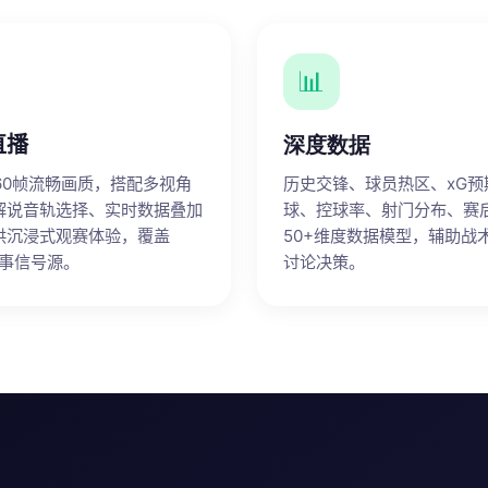
📊
直播
深度数据
p 60帧流畅画质，搭配多视角
历史交锋、球员热区、xG预
解说音轨选择、实时数据叠加
球、控球率、射门分布、赛
供沉浸式观赛体验，覆盖
50+维度数据模型，辅助战
赛事信号源。
讨论决策。