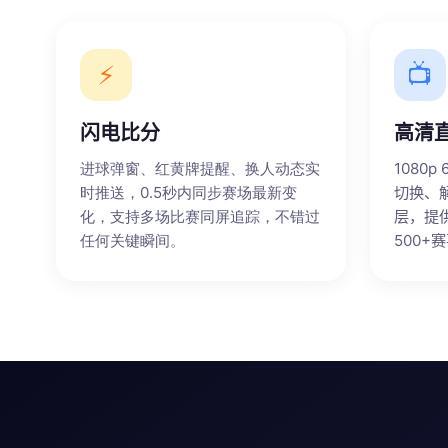
⚡
📺
闪电比分
高清
进球弹窗、红黄牌提醒、换人动态实
1080
时推送，0.5秒内同步赛场最新变
切换、
化，支持多场比赛同屏追踪，不错过
层，提
任何关键瞬间。
500+