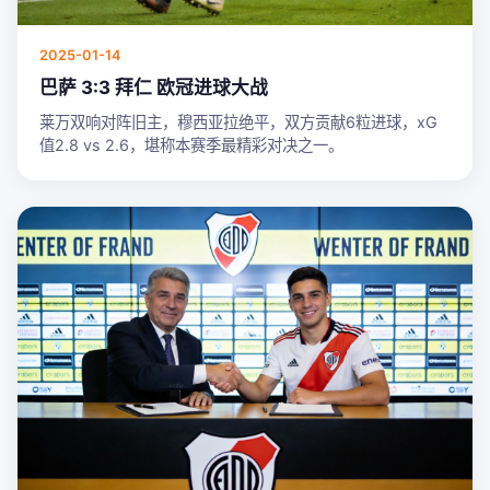
2025-01-14
巴萨 3:3 拜仁 欧冠进球大战
莱万双响对阵旧主，穆西亚拉绝平，双方贡献6粒进球，xG
值2.8 vs 2.6，堪称本赛季最精彩对决之一。