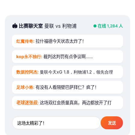
🏟️ 比赛聊天室
曼联 vs 利物浦
● 在线 1,284 人
红魔传奇:
拉什福德今天状态太炸了！
kop永不独行:
裁判这判罚有点争议啊……
数据控阿杰:
曼联今天xG 1.8，利物浦1.2，领先合理
足球小将:
有没有人看隔壁巴萨拜仁？疯了！
老球迷张叔:
这场双红会质量真高，两边都放开了打
发送