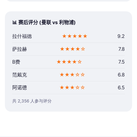
📊 赛后评分 (曼联 vs 利物浦)
拉什福德
★★★★★
9.2
萨拉赫
★★★★☆
7.8
B费
★★★★☆
7.5
范戴克
★★★☆☆
6.8
阿诺德
★★★☆☆
6.5
共 2,356 人参与评分