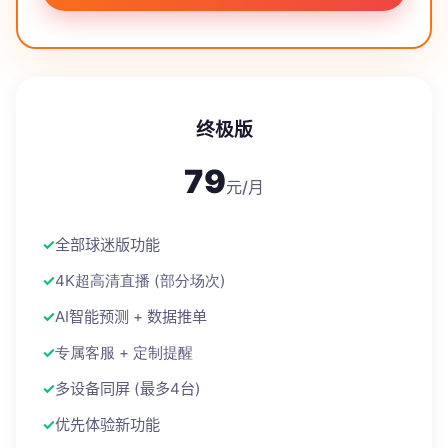
终极版
79
元/月
全部球迷版功能
4K超高清直播 (部分场次)
AI智能预测 + 数据推单
专属客服 + 定制提醒
多设备同屏 (最多4台)
优先体验新功能