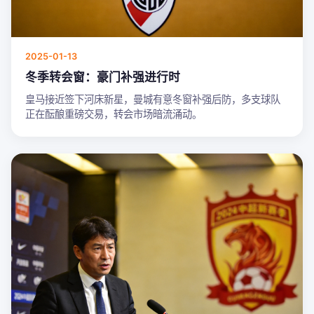
2025-01-13
冬季转会窗：豪门补强进行时
皇马接近签下河床新星，曼城有意冬窗补强后防，多支球队
正在酝酿重磅交易，转会市场暗流涌动。