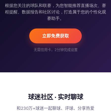
根据您关注的球队和联赛，为您智能推荐直播场次、赛
程提醒、数据报告和社区讨论，打造属于您的个性化观
赛助手。
立即免费获取
无需信用卡，2分钟完成设置
球迷社区 · 实时聊球
和230万+球迷一起聊球、评球、分享热爱