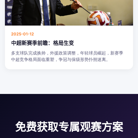
2025-01-12
中超新赛季前瞻：格局生变
多支球队完成换帅，外援政策调整，年轻球员崛起，新赛季
中超竞争格局面临重塑，争冠与保级形势扑朔迷离。
免费获取专属观赛方案