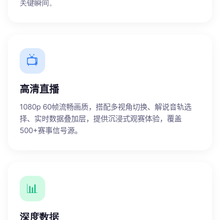
关键瞬间。
📺
高清直播
1080p 60帧流畅画质，搭配多视角切换、解说音轨选
择、实时数据叠加层，提供沉浸式观赛体验，覆盖
500+赛事信号源。
📊
深度数据