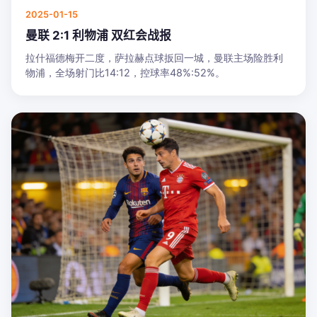
2025-01-15
曼联 2:1 利物浦 双红会战报
拉什福德梅开二度，萨拉赫点球扳回一城，曼联主场险胜利
物浦，全场射门比14:12，控球率48%:52%。