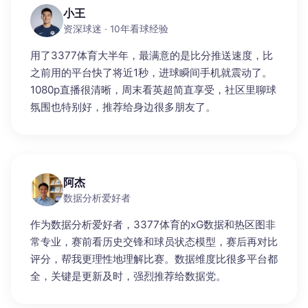
小王
资深球迷 · 10年看球经验
用了3377体育大半年，最满意的是比分推送速度，比
之前用的平台快了将近1秒，进球瞬间手机就震动了。
1080p直播很清晰，周末看英超简直享受，社区里聊球
氛围也特别好，推荐给身边很多朋友了。
阿杰
数据分析爱好者
作为数据分析爱好者，3377体育的xG数据和热区图非
常专业，赛前看历史交锋和球员状态模型，赛后再对比
评分，帮我更理性地理解比赛。数据维度比很多平台都
全，关键是更新及时，强烈推荐给数据党。