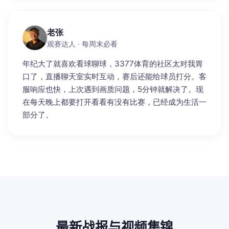
老张
观赛达人 · 每周末必看
年纪大了就喜欢看球聊球，3377体育的社区太对我胃
口了，直播聊天室实时互动，赛后还能给球员打分。客
服响应也快，上次遇到画质问题，5分钟就解决了。现
在每天晚上都要打开看看有没有比赛，已经成为生活一
部分了。
最新战报与视频集锦