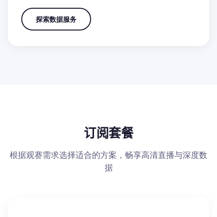
探索数据服务
订阅套餐
根据观赛需求选择适合的方案，畅享高清直播与深度数
据