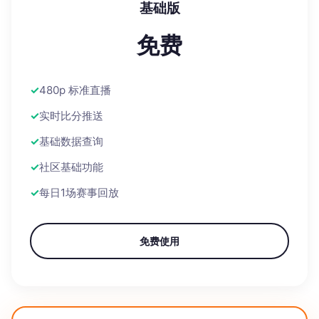
基础版
免费
480p 标准直播
实时比分推送
基础数据查询
社区基础功能
每日1场赛事回放
免费使用