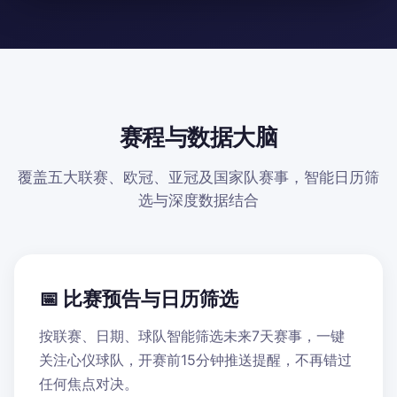
赛程与数据大脑
覆盖五大联赛、欧冠、亚冠及国家队赛事，智能日历筛
选与深度数据结合
📅 比赛预告与日历筛选
按联赛、日期、球队智能筛选未来7天赛事，一键
关注心仪球队，开赛前15分钟推送提醒，不再错过
任何焦点对决。