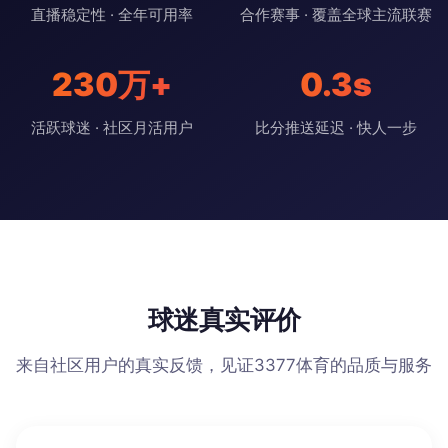
直播稳定性 · 全年可用率
合作赛事 · 覆盖全球主流联赛
230万+
0.3s
活跃球迷 · 社区月活用户
比分推送延迟 · 快人一步
球迷真实评价
来自社区用户的真实反馈，见证3377体育的品质与服务