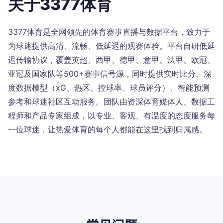
关于3377体育
3377体育是全网领先的体育赛事直播与数据平台，致力于
为球迷提供高清、流畅、低延迟的观赛体验。平台自研低延
迟传输协议，覆盖英超、西甲、德甲、意甲、法甲、欧冠、
亚冠及国家队等500+赛事信号源，同时提供实时比分、深
度数据模型（xG、热区、控球率、球员评分）、智能预测
参考和球迷社区互动服务。团队由资深体育媒体人、数据工
程师和产品专家组成，以专业、客观、有温度的态度服务每
一位球迷，让热爱体育的每个人都能在这里找到归属感。