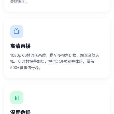
关键瞬间。
📺
高清直播
1080p 60帧流畅画质，搭配多视角切换、解说音轨选
择、实时数据叠加层，提供沉浸式观赛体验，覆盖
500+赛事信号源。
📊
深度数据