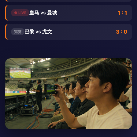
1 : 1
皇马 vs 曼城
● LIVE
3 : 0
巴黎 vs 尤文
完赛