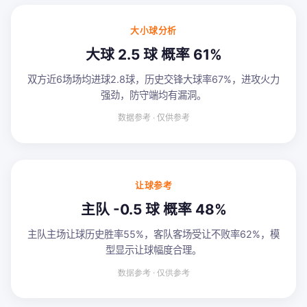
大小球分析
大球 2.5 球 概率 61%
双方近6场场均进球2.8球，历史交锋大球率67%，进攻火力
强劲，防守端均有漏洞。
数据参考 · 仅供参考
让球参考
主队 -0.5 球 概率 48%
主队主场让球历史胜率55%，客队客场受让不败率62%，模
型显示让球幅度合理。
数据参考 · 仅供参考