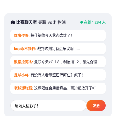
🏟️ 比赛聊天室
曼联 vs 利物浦
● 在线 1,284 人
红魔传奇:
拉什福德今天状态太炸了！
kop永不独行:
裁判这判罚有点争议啊……
数据控阿杰:
曼联今天xG 1.8，利物浦1.2，领先合理
足球小将:
有没有人看隔壁巴萨拜仁？疯了！
老球迷张叔:
这场双红会质量真高，两边都放开了打
发送