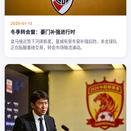
2025-01-13
冬季转会窗：豪门补强进行时
皇马接近签下河床新星，曼城有意冬窗补强后防，多支球队
正在酝酿重磅交易，转会市场暗流涌动。