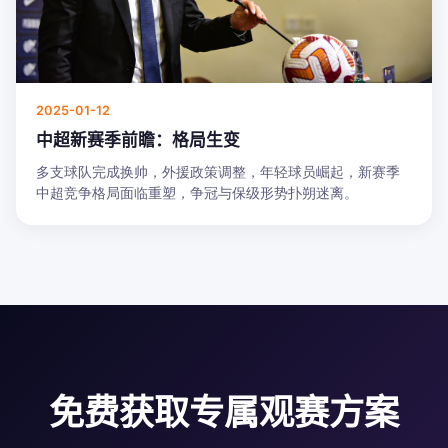
2025-01-12
中超新赛季前瞻：格局生变
多支球队完成换帅，外援政策调整，年轻球员崛起，新赛季
中超竞争格局面临重塑，争冠与保级形势扑朔迷离。
免费获取专属观赛方案