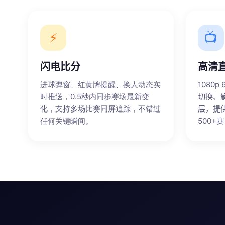
⚡
📺
闪电比分
高清
进球弹窗、红黄牌提醒、换人动态实
1080
时推送，0.5秒内同步赛场最新变
切换、
化，支持多场比赛同屏追踪，不错过
层，提
任何关键瞬间。
500+