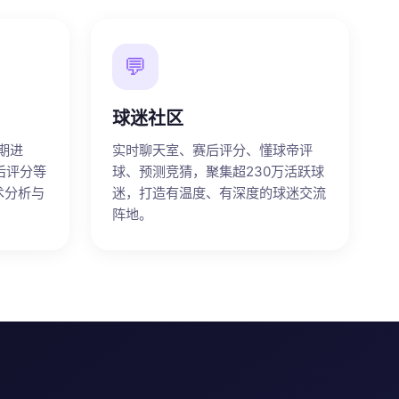
💬
球迷社区
期进
实时聊天室、赛后评分、懂球帝评
后评分等
球、预测竞猜，聚集超230万活跃球
术分析与
迷，打造有温度、有深度的球迷交流
阵地。