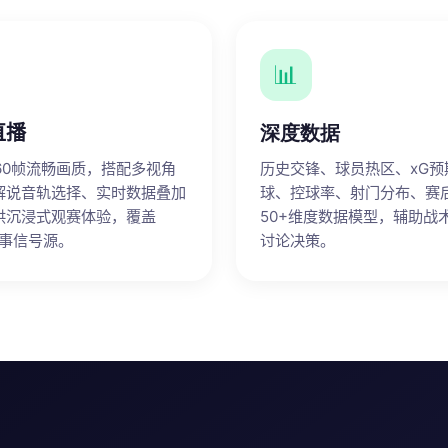
📊
直播
深度数据
p 60帧流畅画质，搭配多视角
历史交锋、球员热区、xG预
解说音轨选择、实时数据叠加
球、控球率、射门分布、赛
供沉浸式观赛体验，覆盖
50+维度数据模型，辅助战
赛事信号源。
讨论决策。