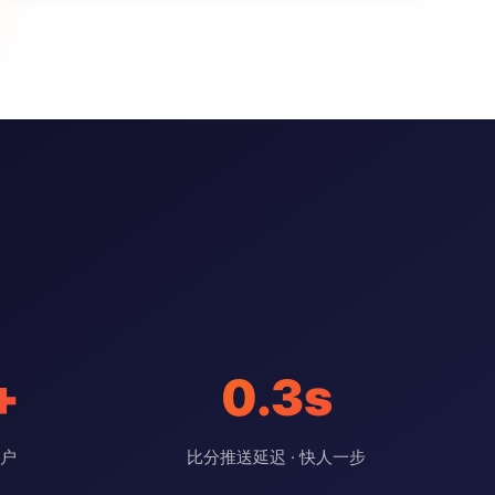
+
0.3s
用户
比分推送延迟 · 快人一步