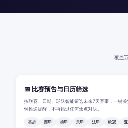
覆盖
📅 比赛预告与日历筛选
按联赛、日期、球队智能筛选未来7天赛事，一键关
钟推送提醒，不再错过任何焦点对决。
英超
西甲
德甲
意甲
法甲
欧冠
亚