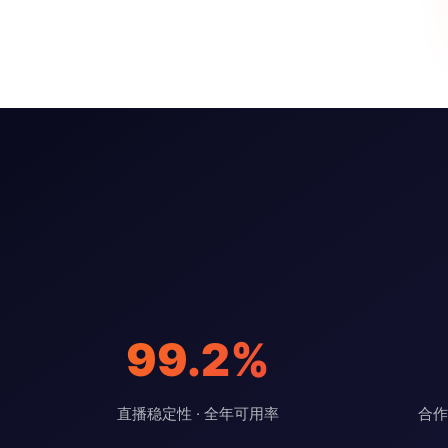
99.2%
直播稳定性 · 全年可用率
合作