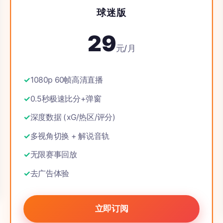
球迷版
29
元/月
1080p 60帧高清直播
0.5秒极速比分+弹窗
深度数据 (xG/热区/评分)
多视角切换 + 解说音轨
无限赛事回放
去广告体验
立即订阅