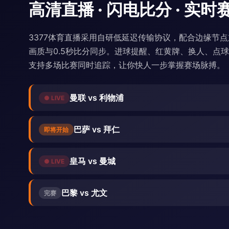
高清直播 · 闪电比分 · 实时
3377体育直播采用自研低延迟传输协议，配合边缘节点加
画质与0.5秒比分同步。进球提醒、红黄牌、换人、点
支持多场比赛同时追踪，让你快人一步掌握赛场脉搏。
曼联 vs 利物浦
● LIVE
巴萨 vs 拜仁
即将开始
皇马 vs 曼城
● LIVE
巴黎 vs 尤文
完赛