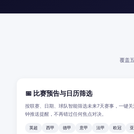
覆盖
📅 比赛预告与日历筛选
按联赛、日期、球队智能筛选未来7天赛事，一键关
钟推送提醒，不再错过任何焦点对决。
英超
西甲
德甲
意甲
法甲
欧冠
亚