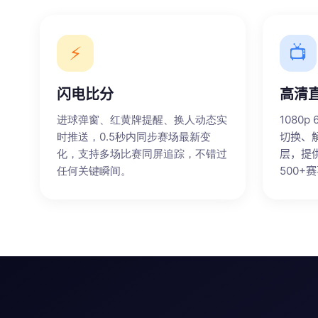
⚡
📺
闪电比分
高清
进球弹窗、红黄牌提醒、换人动态实
1080
时推送，0.5秒内同步赛场最新变
切换、
化，支持多场比赛同屏追踪，不错过
层，提
任何关键瞬间。
500+