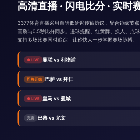
高清直播 · 闪电比分 · 实时
3377体育直播采用自研低延迟传输协议，配合边缘节点加
画质与0.5秒比分同步。进球提醒、红黄牌、换人、点
支持多场比赛同时追踪，让你快人一步掌握赛场脉搏。
曼联 vs 利物浦
● LIVE
巴萨 vs 拜仁
即将开始
皇马 vs 曼城
● LIVE
巴黎 vs 尤文
完赛