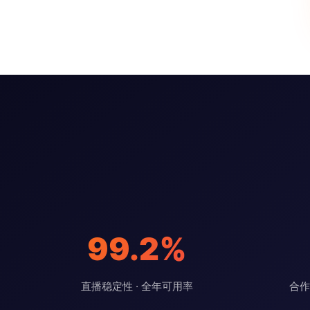
99.2%
直播稳定性 · 全年可用率
合作