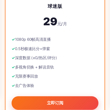
球迷版
29
元/月
1080p 60帧高清直播
0.5秒极速比分+弹窗
深度数据 (xG/热区/评分)
多视角切换 + 解说音轨
无限赛事回放
去广告体验
立即订阅