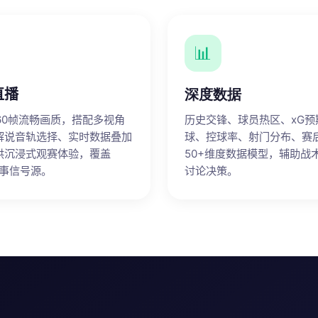
📊
直播
深度数据
p 60帧流畅画质，搭配多视角
历史交锋、球员热区、xG预
解说音轨选择、实时数据叠加
球、控球率、射门分布、赛
供沉浸式观赛体验，覆盖
50+维度数据模型，辅助战
赛事信号源。
讨论决策。