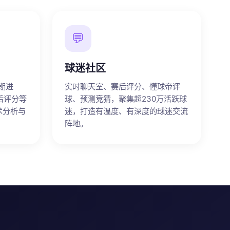
💬
球迷社区
期进
实时聊天室、赛后评分、懂球帝评
后评分等
球、预测竞猜，聚集超230万活跃球
术分析与
迷，打造有温度、有深度的球迷交流
阵地。