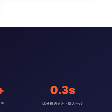
+
0.3s
用户
比分推送延迟 · 快人一步