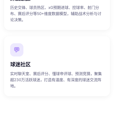
历史交锋、球员热区、xG预期进球、控球率、射门分
布、赛后评分等50+维度数据模型，辅助战术分析与讨
论决策。
💬
球迷社区
实时聊天室、赛后评分、懂球帝评球、预测竞猜，聚集
超230万活跃球迷，打造有温度、有深度的球迷交流阵
地。