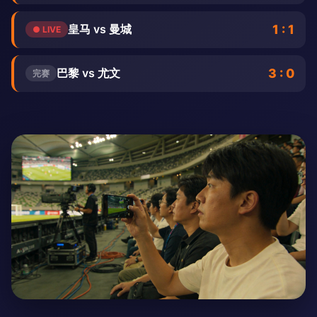
1 : 1
皇马 vs 曼城
● LIVE
3 : 0
巴黎 vs 尤文
完赛