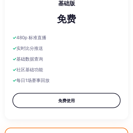
基础版
免费
480p 标准直播
实时比分推送
基础数据查询
社区基础功能
每日1场赛事回放
免费使用