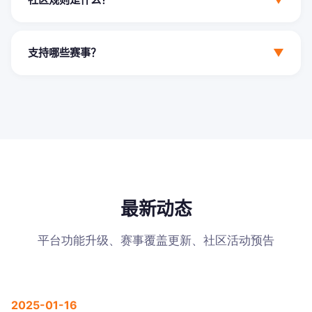
支持哪些赛事？
▼
最新动态
平台功能升级、赛事覆盖更新、社区活动预告
2025-01-16