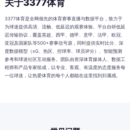
关于3377体育
3377体育是全网领先的体育赛事直播与数据平台，致力于
为球迷提供高清、流畅、低延迟的观赛体验。平台自研低延
迟传输协议，覆盖英超、西甲、德甲、意甲、法甲、欧冠、
亚冠及国家队等500+赛事信号源，同时提供实时比分、深
度数据模型（xG、热区、控球率、球员评分）、智能预测
参考和球迷社区互动服务。团队由资深体育媒体人、数据工
程师和产品专家组成，以专业、客观、有温度的态度服务每
一位球迷，让热爱体育的每个人都能在这里找到归属感。