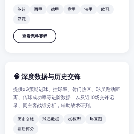
英超
西甲
德甲
意甲
法甲
欧冠
亚冠
查看完整赛程
🧠 深度数据与历史交锋
提供xG预期进球、控球率、射门热区、球员跑动距
离、传球成功率等进阶数据，以及近10场交锋记
录、同主客战绩分析，辅助战术研判。
历史交锋
球员数据
xG模型
热区图
赛后评分