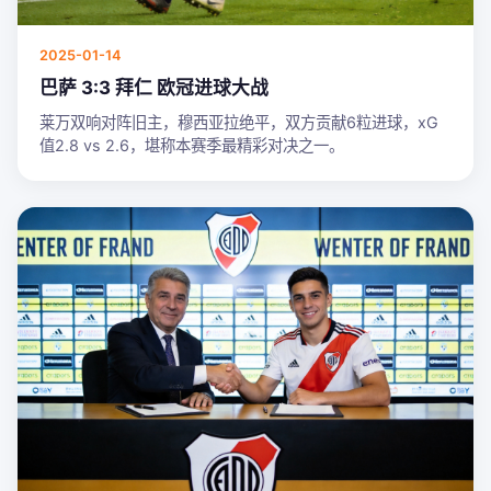
2025-01-14
巴萨 3:3 拜仁 欧冠进球大战
莱万双响对阵旧主，穆西亚拉绝平，双方贡献6粒进球，xG
值2.8 vs 2.6，堪称本赛季最精彩对决之一。